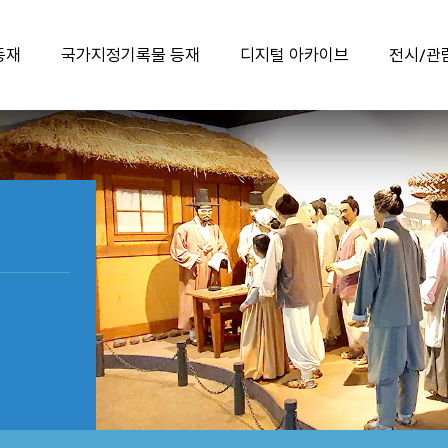
등재
국가지정기록물 등재
디지털 아카이브
전시/관
유네스코 등재 과정
국가지정기록물이란?
디지털 아카이브 바로가기
국채보상운동 기록물
국가지정기록물 제17호
학예사가 들려주는
『국채보상운동 관련
국채보상운동 유물 이야기
선정기준 충족여부
기록물』
등재 의의
유네스코 세계기록유산
한국의 세계기록유산