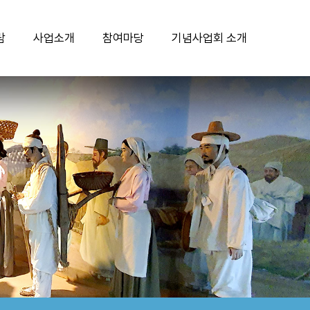
람
사업소개
참여마당
기념사업회 소개
국채보상운동기념관
기념사업
공지사항
인사말
국채보상운동기록전시관
교육연대사업
보도자료
설립 목적 및 비전
기념공원
교육문화사업
문의하기
연혁
기념비
서상돈상
청소년자원봉사 활동안내
사단법인 안내
행사안내
연례행사
자유게시판
조직현황
단체관람 신청
주요행사
자료수집안내
후원안내
단체관람 신청 확인
캐릭터 공모전
자료수집
찾아오시는길
아이디어 공모