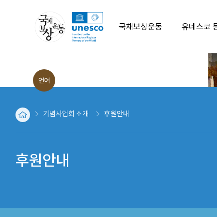
국채보상운동
유네스코 
발생배경
언어
운동의 전개
ENG
운동의 결과
CHN
기념사업회 소개
후원안내
JPN
취지문
역사적인물
후원안내
파생운동