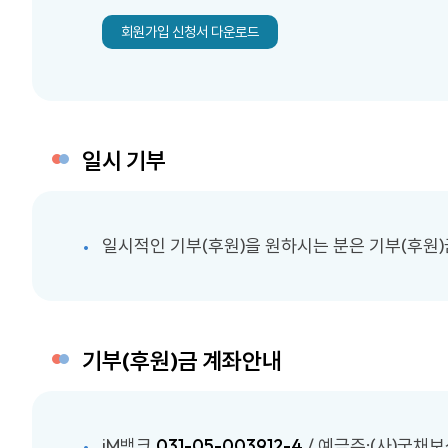
회원가입 신청서 다운로드
일시 기부
일시적인 기부(후원)을 원하시는 분은 기부(후원
기부(후원)금 계좌안내
iM뱅크
031-05-003912-4
/ 예금주:(사)국