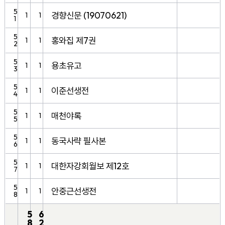
5
경향신문 (19070621)
1
1
1
5
홍와집 제7권
1
1
2
5
용초유고
1
1
3
5
이준선생전
1
1
4
5
매천야록
1
1
5
5
동국사략 필사본
1
1
6
5
대한자강회월보 제12호
1
1
7
5
안중근선생전
1
1
8
5
6
8
2