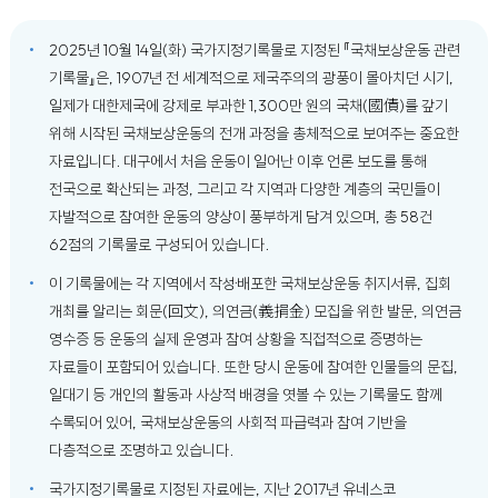
2025년 10월 14일(화) 국가지정기록물로 지정된 『국채보상운동 관련
기록물』은, 1907년 전 세계적으로 제국주의의 광풍이 몰아치던 시기,
일제가 대한제국에 강제로 부과한 1,300만 원의 국채(國債)를 갚기
위해 시작된 국채보상운동의 전개 과정을 총체적으로 보여주는 중요한
자료입니다. 대구에서 처음 운동이 일어난 이후 언론 보도를 통해
전국으로 확산되는 과정, 그리고 각 지역과 다양한 계층의 국민들이
자발적으로 참여한 운동의 양상이 풍부하게 담겨 있으며, 총 58건
62점의 기록물로 구성되어 있습니다.
이 기록물에는 각 지역에서 작성·배포한 국채보상운동 취지서류, 집회
개최를 알리는 회문(回文), 의연금(義捐金) 모집을 위한 발문, 의연금
영수증 등 운동의 실제 운영과 참여 상황을 직접적으로 증명하는
자료들이 포함되어 있습니다. 또한 당시 운동에 참여한 인물들의 문집,
일대기 등 개인의 활동과 사상적 배경을 엿볼 수 있는 기록물도 함께
수록되어 있어, 국채보상운동의 사회적 파급력과 참여 기반을
다층적으로 조명하고 있습니다.
국가지정기록물로 지정된 자료에는, 지난 2017년 유네스코