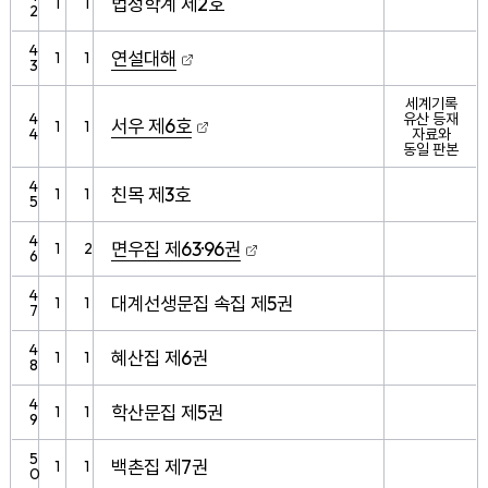
법정학계 제2호
1
1
2
4
연설대해
1
1
3
세계기록
4
유산 등재
서우 제6호
1
1
4
자료와
동일 판본
4
친목 제3호
1
1
5
4
면우집 제63·96권
1
2
6
4
대계선생문집 속집 제5권
1
1
7
4
혜산집 제6권
1
1
8
4
학산문집 제5권
1
1
9
5
백촌집 제7권
1
1
0