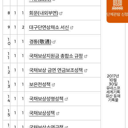
회문(내외부면)
8
1
1
단체관람 신청
대구단연상채소 서신
9
1
2
1
경통(敬通)
1
1
0
1
국채보상지원금 총합소 규정
1
1
1
1
국채보상 금연 연금보조성책
1
1
2
2017년
10월
1
보은전성책
30일
1
1
3
유네스코
세계기록
유산 등재
1
국채보상성명성책
1
1
기록물
4
1
국채보상성책
1
1
5
1
국채보상소연금책
1
1