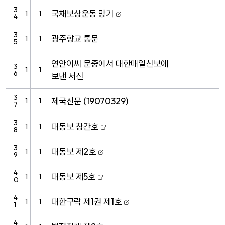
3
국채보상운동 망기
1
1
4
3
광주향교 통문
1
1
5
연안이씨 문중에서 대한매일신보에
3
1
1
6
보낸 서신
3
제국신문 (19070329)
1
1
7
3
대동보 창간호
1
1
8
3
대동보 제2호
1
1
9
4
대동보 제5호
1
1
0
4
대한구락 제1권 제1호
1
1
1
4