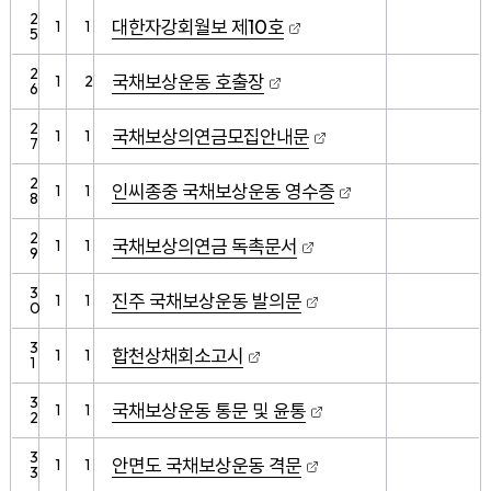
2
대한자강회월보 제10호
1
1
5
2
국채보상운동 호출장
1
2
6
2
국채보상의연금모집안내문
1
1
7
2
인씨종중 국채보상운동 영수증
1
1
8
2
국채보상의연금 독촉문서
1
1
9
3
진주 국채보상운동 발의문
1
1
0
3
합천상채회소고시
1
1
1
3
국채보상운동 통문 및 윤통
1
1
2
3
안면도 국채보상운동 격문
1
1
3