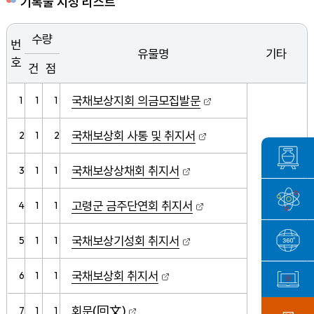
기록물 지정 리스트
수량
번
유물명
기타
호
건
점
국채보상지회 의금모집발문
1
1
1
국채보상회 사통 및 취지서
2
1
2
국채보상상채회 취지서
3
1
1
고령군 금주단연회 취지서
4
1
1
국채보상기성회 취지서
5
1
1
국채보상회 취지서
6
1
1
회문(回文)
7
1
1