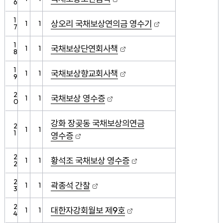
6
1
상오리 국채보상연의금 영수기
1
1
7
1
국채보상단연회사책
1
1
8
1
국채보상향교회사책
1
1
9
2
국채보상 영수증
1
1
0
강화 장곶동 국채보상의연금
2
1
1
1
영수증
2
황석조 국채보상 영수증
1
1
2
2
곽종석 간찰
1
1
3
2
대한자강회월보 제9호
1
1
4