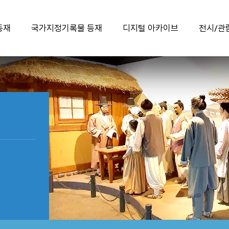
등재
국가지정기록물 등재
디지털 아카이브
전시/관
유네스코 등재 과정
국가지정기록물이란?
디지털 아카이브 바로가기
국채보상운동 기록물
국가지정기록물 제17호
학예사가 들려주는
『국채보상운동 관련
국채보상운동 유물 이야기
선정기준 충족여부
기록물』
등재 의의
유네스코 세계기록유산
한국의 세계기록유산