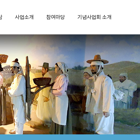
람
사업소개
참여마당
기념사업회 소개
국채보상운동기념관
기념사업
공지사항
인사말
국채보상운동기록전시관
교육연대사업
보도자료
설립 목적 및 비전
기념공원
교육문화사업
문의하기
연혁
기념비
서상돈상
청소년자원봉사 활동안내
사단법인 안내
행사안내
연례행사
자유게시판
조직현황
단체관람 신청
주요행사
자료수집안내
후원안내
단체관람 신청 확인
캐릭터 공모전
자료수집
찾아오시는길
아이디어 공모