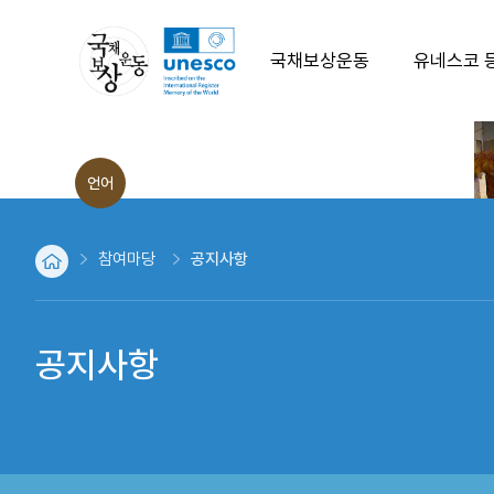
국채보상운동
유네스코 
발생배경
언어
운동의 전개
ENG
운동의 결과
CHN
참여마당
공지사항
JPN
취지문
역사적인물
공지사항
파생운동