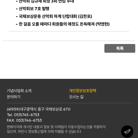
- 산악회 김규재 회장 3회 연임 추대
- 산악회보 7호 발행
- 국채보상운동 산악회 하계 단합대회 (김한포)
- 한 걸음 오를 때마다 회원들의 애정도 돈독해져 (박영현)
기념사업회 소개
개인정보보호정책
문의하기
오시는 길
(41939)대구광역시 중구 국채보상로 670
Tel. 053)745-6753
FAX. 053)746-6753
본페이지에 게시된 내용과 정보 및 이메일이 자동수집되는것을 허용하지
TOP
않으며, 위반시 정보통신법에 의해 처벌될 수 있습니다.