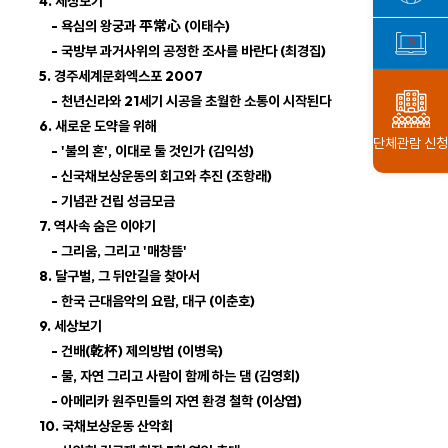
4. 세상보기
- 욕심의 왕궁과 平常心 (이태수)
- 국방부 과거사위의 공정한 조사를 바란다 (최경집)
5. 경주세계문화엑스포 2007
- 천년신라와 21세기 시공을 초월한 소통이 시작된다
6. 새로운 도약을 위해
단체관람 신청
- '불의 혼', 이대로 둘 것인가 (김익성)
- 신국채보상운동의 회고와 추진 (조항래)
- 기념관 건립 성금모금
7. 역사속 숨은 이야기
- 그리움, 그리고 '매창뜸'
8. 달구벌, 그 뒤안길을 찾아서
- 한국 근대음악의 요람, 대구 (이춘호)
9. 세상보기
- 건배(乾杯) 제의방법 (이병욱)
- 물, 자연 그리고 사람이 함께 하는 댐 (김영회)
- 아메리카 원주민들의 자연 환경 철학 (이상엽)
10. 국채보상운동 산악회